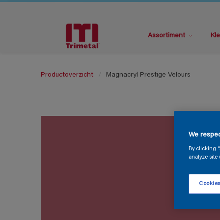
Assortiment
Kle
Productoverzicht
Magnacryl Prestige Velours
We respec
By clicking 
analyze site 
Cookies