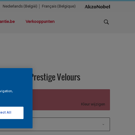
Nederlands (België)
Français (Belgique)
antie.be
Verkooppunten
agnacryl Prestige Velours
vigation,
TDG3-008
Kleur wijzigen
ect All
1 L