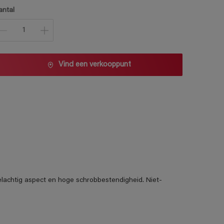
1 L
antal
2,5 L
5 L
10 L
Vind een verkooppunt
elachtig aspect en hoge schrobbestendigheid. Niet-