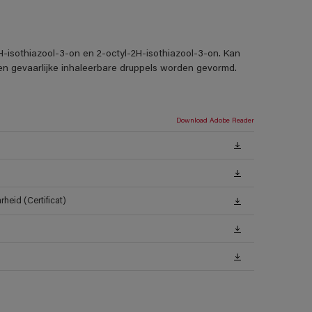
H-isothiazool-3-on en 2-octyl-2H-isothiazool-3-on. Kan
nen gevaarlijke inhaleerbare druppels worden gevormd.
Download Adobe Reader
heid (Certificat)