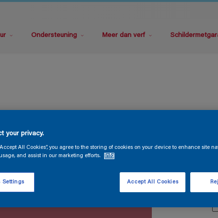
ur
Ondersteuning
Meer dan verf
Schildermetgar
M
t your privacy.
“Accept All Cookies”, you agree to the storing of cookies on your device to enhance site na
usage, and assist in our marketing efforts.
Info
 Settings
Accept All Cookies
Rej