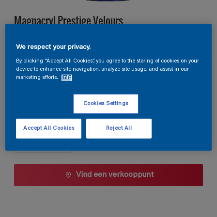
Magnacryl Prestige Velours
We respect your privacy.
M3.54.33
By clicking “Accept All Cookies”, you agree to the storing of cookies on your
Kleur wijzigen
device to enhance site navigation, analyze site usage, and assist in our
marketing efforts.
Info
1 L
Cookies Settings
1 L
Aantal
Accept All Cookies
Reject All
2,5 L
5 L
10 L
Vind een verkooppunt