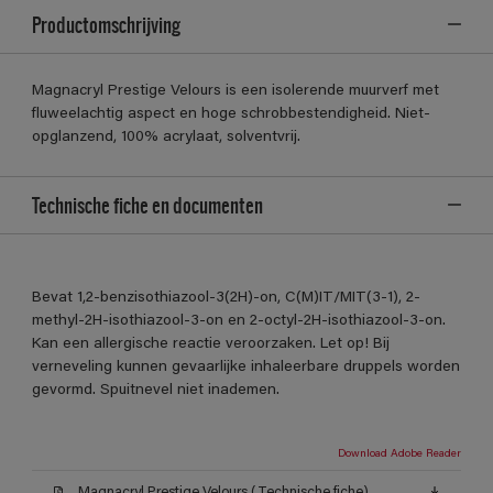
Productomschrijving
Magnacryl Prestige Velours is een isolerende muurverf met
fluweelachtig aspect en hoge schrobbestendigheid. Niet-
opglanzend, 100% acrylaat, solventvrij.
Technische fiche en documenten
Bevat 1,2-benzisothiazool-3(2H)-on, C(M)IT/MIT(3-1), 2-
methyl-2H-isothiazool-3-on en 2-octyl-2H-isothiazool-3-on.
Kan een allergische reactie veroorzaken. Let op! Bij
verneveling kunnen gevaarlijke inhaleerbare druppels worden
gevormd. Spuitnevel niet inademen.
Download Adobe Reader
Magnacryl Prestige Velours (Technische fiche)