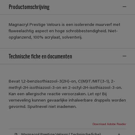
Productomschrijving
Magnacryl Prestige Velours is een isolerende muurverf met
fluweelachtig aspect en hoge schrobbestendigheid. Niet-
opglanzend, 100% acrylaat, solventvrij.
Technische fiche en documenten
Bevat 1,2-benzisothiazool-3(2H)-on, C(M)IT/MIT(3-1), 2-
methyl-2H-isothiazool-3-on en 2-octyl-2H-isothiazool-3-on.
Kan een allergische reactie veroorzaken. Let op! Bij
verneveling kunnen gevaarlijke inhaleerbare druppels worden
gevormd. Spuitnevel niet inademen.
Download Adobe Reader
Magnacryl Prestige Velours (Technische fiche)