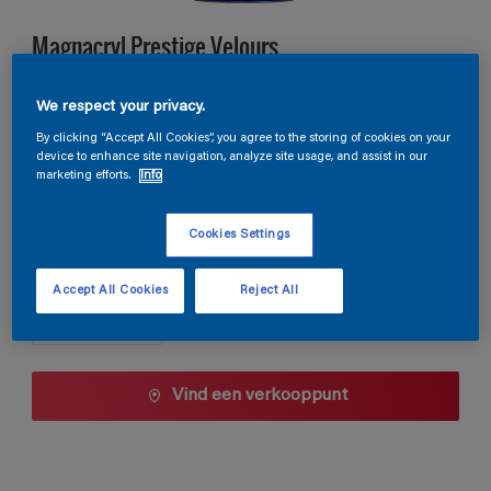
Magnacryl Prestige Velours
We respect your privacy.
W2.04.52
By clicking “Accept All Cookies”, you agree to the storing of cookies on your
Kleur wijzigen
device to enhance site navigation, analyze site usage, and assist in our
marketing efforts.
Info
1 L
Cookies Settings
1 L
Aantal
Accept All Cookies
Reject All
2,5 L
5 L
10 L
Vind een verkooppunt