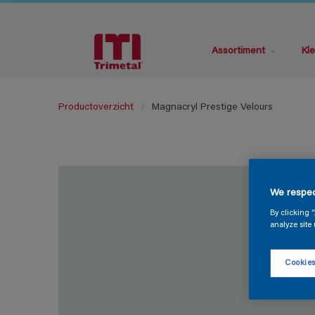
Assortiment
Kle
Productoverzicht
Magnacryl Prestige Velours
We respec
By clicking 
analyze site 
Cookies