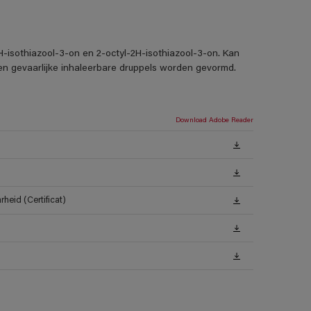
H-isothiazool-3-on en 2-octyl-2H-isothiazool-3-on. Kan
nen gevaarlijke inhaleerbare druppels worden gevormd.
Download Adobe Reader
heid (Certificat)