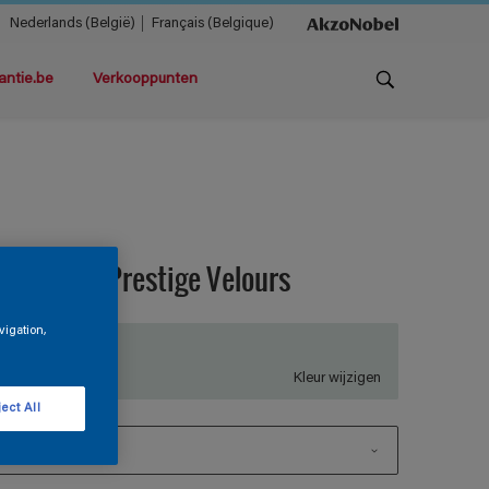
Nederlands (België)
Français (Belgique)
antie.be
Verkooppunten
agnacryl Prestige Velours
vigation,
NN.02.87
Kleur wijzigen
ect All
1 L