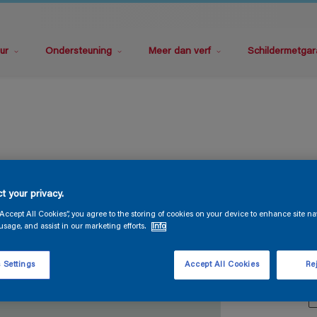
ur
Ondersteuning
Meer dan verf
Schildermetgar
M
t your privacy.
“Accept All Cookies”, you agree to the storing of cookies on your device to enhance site na
usage, and assist in our marketing efforts.
Info
 Settings
Accept All Cookies
Rej