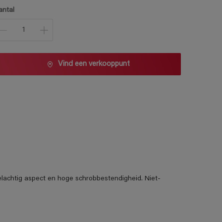
1 L
antal
2,5 L
5 L
10 L
Vind een verkooppunt
elachtig aspect en hoge schrobbestendigheid. Niet-