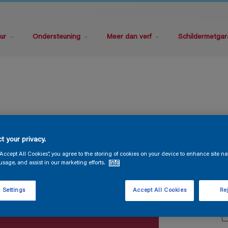
ur
Ondersteuning
Meer dan verf
Schildermetgar
M
t your privacy.
“Accept All Cookies”, you agree to the storing of cookies on your device to enhance site na
usage, and assist in our marketing efforts.
Info
 Settings
Accept All Cookies
Rej