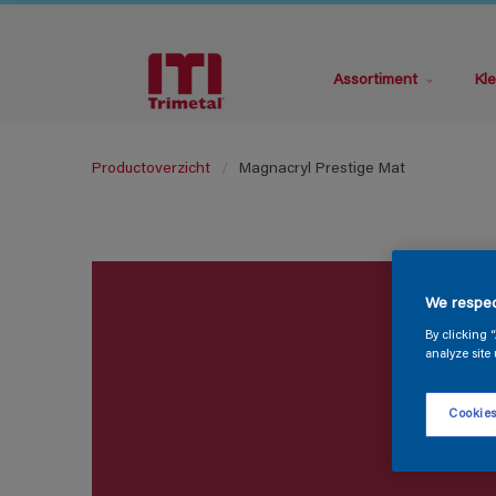
Assortiment
Kle
Productoverzicht
Magnacryl Prestige Mat
We respec
By clicking 
analyze site 
Cookies