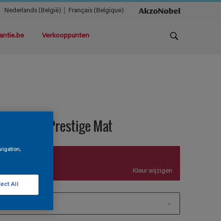
Nederlands (België)
Français (Belgique)
antie.be
Verkooppunten
agnacryl Prestige Mat
vigation,
A8.48.32
Kleur wijzigen
ect All
1 L