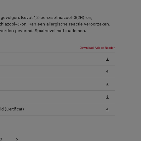
 gevolgen. Bevat 1,2-benzisothiazool-3(2H)-on,
thiazool-3-on. Kan een allergische reactie veroorzaken.
s worden gevormd. Spuitnevel niet inademen.
Download Adobe Reader
 (Certificat)
2