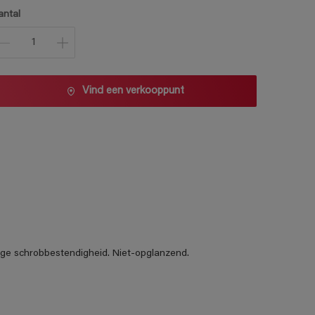
1 L
antal
2,5 L
5 L
10 L
Vind een verkooppunt
oge schrobbestendigheid. Niet-opglanzend.