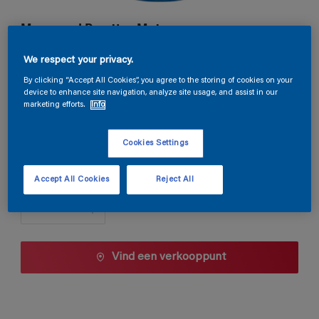
Magnacryl Prestige Mat
We respect your privacy.
G6.16.28
By clicking “Accept All Cookies”, you agree to the storing of cookies on your
Kleur wijzigen
device to enhance site navigation, analyze site usage, and assist in our
marketing efforts.
Info
1 L
Cookies Settings
1 L
Aantal
Accept All Cookies
Reject All
2,5 L
5 L
10 L
Vind een verkooppunt