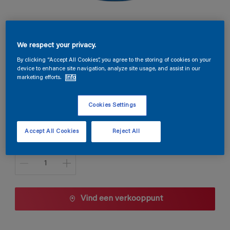
Magnacryl Prestige Mat
We respect your privacy.
By clicking “Accept All Cookies”, you agree to the storing of cookies on your
B5.38.49
device to enhance site navigation, analyze site usage, and assist in our
marketing efforts.
Info
Kleur wijzigen
Cookies Settings
1 L
Accept All Cookies
Reject All
1 L
Aantal
2,5 L
5 L
10 L
Vind een verkooppunt