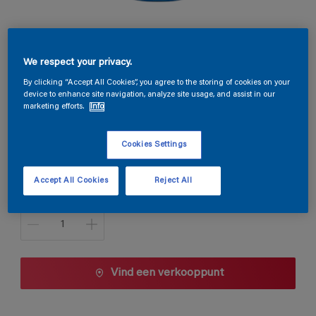
Magnacryl Prestige Mat
We respect your privacy.
By clicking “Accept All Cookies”, you agree to the storing of cookies on your
B5.42.18
device to enhance site navigation, analyze site usage, and assist in our
marketing efforts.
Info
Kleur wijzigen
Cookies Settings
1 L
Accept All Cookies
Reject All
1 L
Aantal
2,5 L
5 L
10 L
Vind een verkooppunt