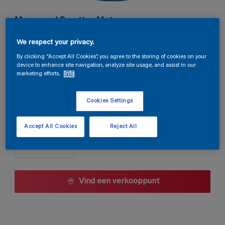
Magnacryl Prestige Mat
We respect your privacy.
C8.09.75
By clicking “Accept All Cookies”, you agree to the storing of cookies on your
Kleur wijzigen
device to enhance site navigation, analyze site usage, and assist in our
marketing efforts.
Info
1 L
Cookies Settings
1 L
Aantal
Accept All Cookies
Reject All
2,5 L
5 L
10 L
Vind een verkooppunt