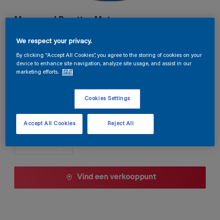
Magnacryl Prestige Mat
We respect your privacy.
B8.16.29
By clicking “Accept All Cookies”, you agree to the storing of cookies on your
Kleur wijzigen
device to enhance site navigation, analyze site usage, and assist in our
marketing efforts.
Info
1 L
Cookies Settings
1 L
Aantal
Accept All Cookies
Reject All
2,5 L
5 L
10 L
Vind een verkooppunt