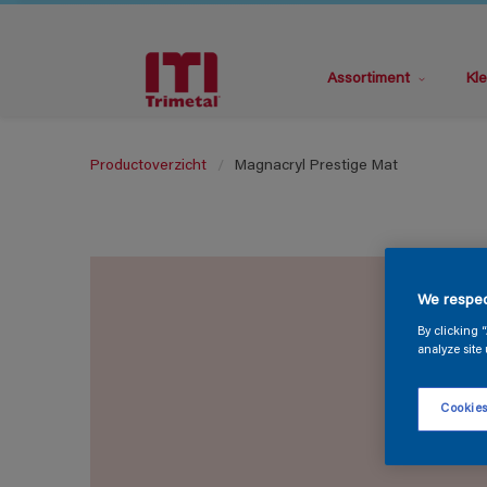
Assortiment
Kle
Productoverzicht
Magnacryl Prestige Mat
We respec
By clicking 
analyze site 
Cookies