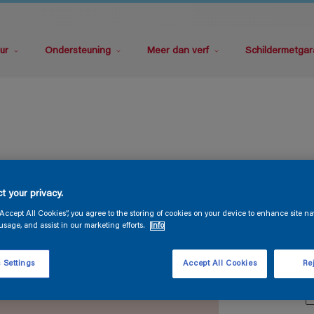
ur
Ondersteuning
Meer dan verf
Schildermetgar
M
t your privacy.
“Accept All Cookies”, you agree to the storing of cookies on your device to enhance site na
usage, and assist in our marketing efforts.
Info
 Settings
Accept All Cookies
Rej