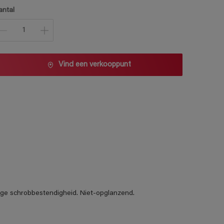
1 L
antal
2,5 L
5 L
10 L
Vind een verkooppunt
oge schrobbestendigheid. Niet-opglanzend.