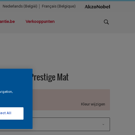
Nederlands (België)
Français (Belgique)
antie.be
Verkooppunten
agnacryl Prestige Mat
vigation,
B7.04.83
Kleur wijzigen
ect All
1 L