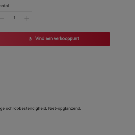
1 L
antal
2,5 L
5 L
10 L
Vind een verkooppunt
oge schrobbestendigheid. Niet-opglanzend.