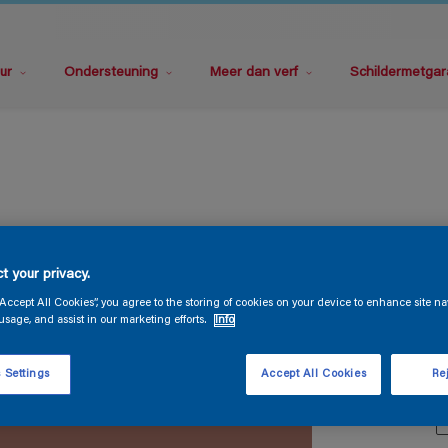
ur
Ondersteuning
Meer dan verf
Schildermetgar
M
t your privacy.
“Accept All Cookies”, you agree to the storing of cookies on your device to enhance site na
usage, and assist in our marketing efforts.
Info
 Settings
Accept All Cookies
Rej