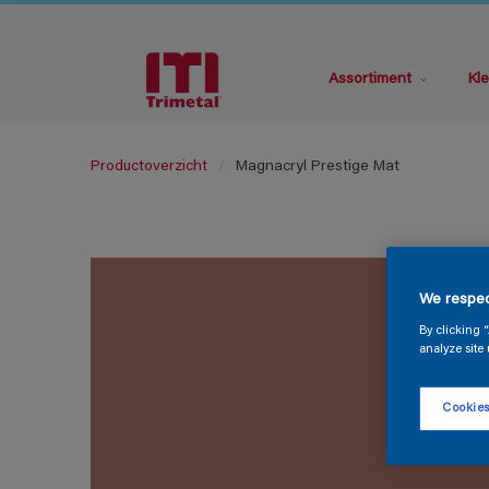
Assortiment
Kle
Productoverzicht
Magnacryl Prestige Mat
We respec
By clicking 
analyze site 
Cookies