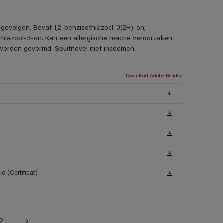
 gevolgen. Bevat 1,2-benzisothiazool-3(2H)-on,
thiazool-3-on. Kan een allergische reactie veroorzaken.
s worden gevormd. Spuitnevel niet inademen.
Download Adobe Reader
 (Certificat)
2