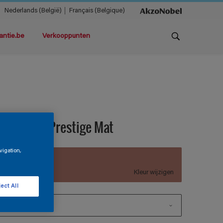
Nederlands (België)
Français (Belgique)
antie.be
Verkooppunten
agnacryl Prestige Mat
vigation,
C3.20.49
Kleur wijzigen
ect All
1 L