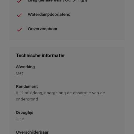
Laag gehalte aan VOC (< 1 g/l)
Waterdampdoorlatend
Onverzeepbaar
Technische informatie
Afwerking
Mat
Rendement
8-12 m²/l/laag, naargelang de absorptie van de
ondergrond
Droogtijd
1 uur
Overschilderbaar