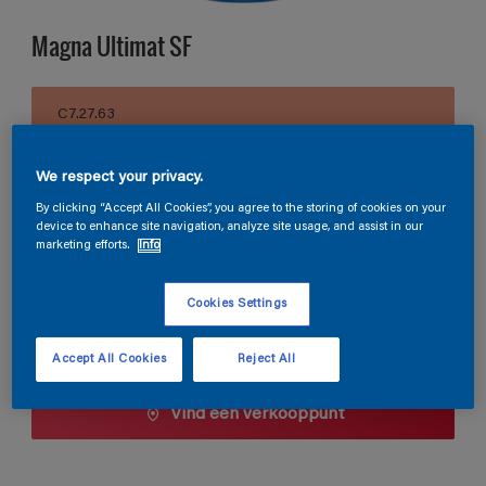
Magna Ultimat SF
C7.27.63
Kleur wijzigen
We respect your privacy.
Verpakkingsgrootte
By clicking “Accept All Cookies”, you agree to the storing of cookies on your
device to enhance site navigation, analyze site usage, and assist in our
1 L
2,5 L
10 L
marketing efforts.
Info
Aantal
Verfcalculator
Cookies Settings
Bereken
Accept All Cookies
Reject All
Vind een verkooppunt