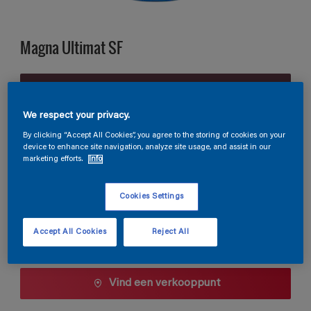
Magna Ultimat SF
Z9.19.20
Kleur wijzigen
We respect your privacy.
By clicking “Accept All Cookies”, you agree to the storing of cookies on your
Verpakkingsgrootte
device to enhance site navigation, analyze site usage, and assist in our
marketing efforts.
Info
1 L
2,5 L
10 L
Cookies Settings
Aantal
Verfcalculator
Accept All Cookies
Reject All
Bereken
Vind een verkooppunt