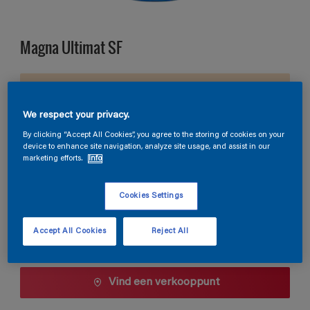
Magna Ultimat SF
E7.11.83
Kleur wijzigen
We respect your privacy.
By clicking “Accept All Cookies”, you agree to the storing of cookies on your
Verpakkingsgrootte
device to enhance site navigation, analyze site usage, and assist in our
marketing efforts.
Info
1 L
2,5 L
10 L
Cookies Settings
Aantal
Verfcalculator
Accept All Cookies
Reject All
Bereken
Vind een verkooppunt