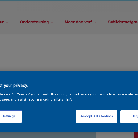
ur
Ondersteuning
Meer dan verf
Schildermetgar
M
t your privacy.
“Accept All Cookies”, you agree to the storing of cookies on your device to enhance site na
usage, and assist in our marketing efforts.
Info
 Settings
Accept All Cookies
Rej
V