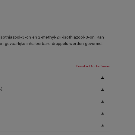
-isothiazool-3-on en 2-methyl-2H-isothiazool-3-on. Kan
nen gevaarlijke inhaleerbare druppels worden gevormd.
Download Adobe Reader
A)