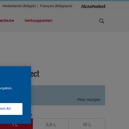
Nederlands (België)
Français (Belgique)
antie.be
Verkooppunten
agna Protect
vigation,
S2.12.75
Kleur wijzigen
ect All
erpakkingsgrootte
1 L
2,5 L
10 L