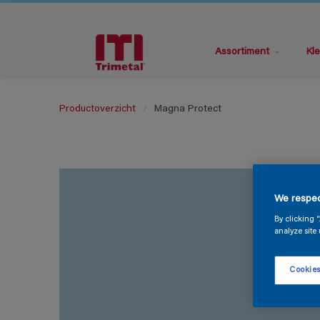
Assortiment
Kle
Productoverzicht
Magna Protect
We respec
By clicking 
analyze site 
Cookies