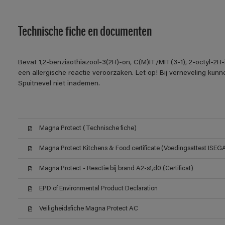
Technische fiche en documenten
Bevat 1,2-benzisothiazool-3(2H)-on, C(M)IT/MIT(3-1), 2-octyl-2H
een allergische reactie veroorzaken. Let op! Bij verneveling kun
Spuitnevel niet inademen.
Magna Protect (Technische fiche)
Magna Protect Kitchens & Food certificate (Voedingsattest ISEG
Magna Protect - Reactie bij brand A2-s1,d0 (Certificat)
EPD of Environmental Product Declaration
Veiligheidsfiche Magna Protect AC