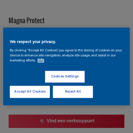
Magna Protect
E4.34.74
We respect your privacy.
Kleur wijzigen
By clicking “Accept All Cookies”, you agree to the storing of cookies on your
device to enhance site navigation, analyze site usage, and assist in our
marketing efforts.
Info
Verpakkingsgrootte
1 L
2,5 L
10 L
Cookies Settings
Aantal
Verfcalculator
Accept All Cookies
Reject All
Bereken
Vind een verkooppunt