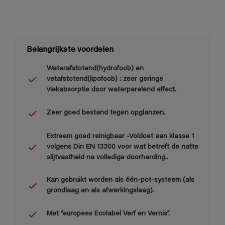
Belangrijkste voordelen
Waterafstotend(hydrofoob) en
vetafstotend(lipofoob) : zeer geringe
vlekabsorptie door waterparelend effect.
Zeer goed bestand tegen opglanzen.
Extreem goed reinigbaar -Voldoet aan klasse 1
volgens Din EN 13300 voor wat betreft de natte
slijtvastheid na volledige doorharding..
Kan gebruikt worden als één-pot-systeem (als
grondlaag en als afwerkingslaag).
Met “europees Ecolabel Verf en Vernis”.