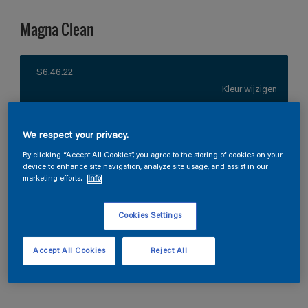
Magna Clean
S6.46.22
Kleur wijzigen
Verpakkingsgrootte
We respect your privacy.
1 L
2,5 L
10L
By clicking “Accept All Cookies”, you agree to the storing of cookies on your
device to enhance site navigation, analyze site usage, and assist in our
marketing efforts.
Info
Aantal
Verfcalculator
Bereken
Cookies Settings
Accept All Cookies
Reject All
Vind een verkooppunt