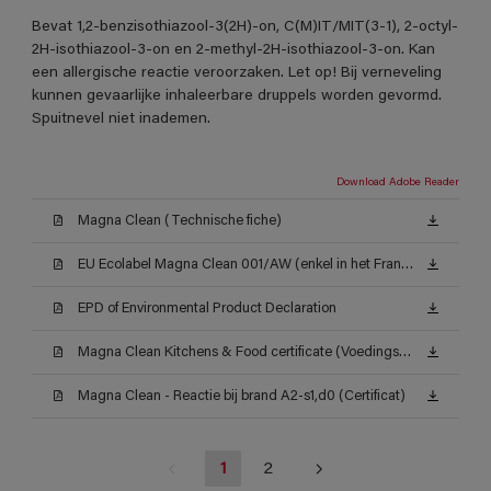
Bevat 1,2-benzisothiazool-3(2H)-on, C(M)IT/MIT(3-1), 2-octyl-
2H-isothiazool-3-on en 2-methyl-2H-isothiazool-3-on. Kan
een allergische reactie veroorzaken. Let op! Bij verneveling
kunnen gevaarlijke inhaleerbare druppels worden gevormd.
Spuitnevel niet inademen.
Download Adobe Reader
Magna Clean (Technische fiche)
EU Ecolabel Magna Clean 001/AW (enkel in het Frans beschikbaar)
EPD of Environmental Product Declaration
Magna Clean Kitchens & Food certificate (Voedingsattest ISEGA)
Magna Clean - Reactie bij brand A2-s1,d0 (Certificat)
1
2