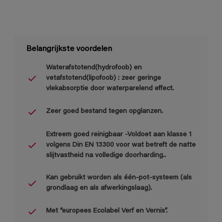
Belangrijkste voordelen
Waterafstotend(hydrofoob) en
vetafstotend(lipofoob) : zeer geringe
vlekabsorptie door waterparelend effect.
Zeer goed bestand tegen opglanzen.
Extreem goed reinigbaar -Voldoet aan klasse 1
volgens Din EN 13300 voor wat betreft de natte
slijtvastheid na volledige doorharding..
Kan gebruikt worden als één-pot-systeem (als
grondlaag en als afwerkingslaag).
Met “europees Ecolabel Verf en Vernis”.