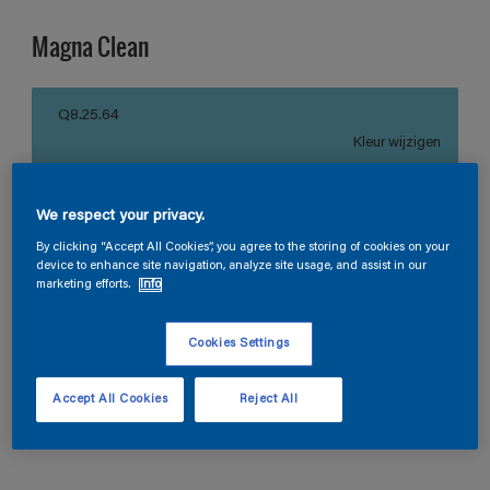
Magna Clean
Q8.25.64
Kleur wijzigen
Verpakkingsgrootte
We respect your privacy.
1 L
2,5 L
10 L
By clicking “Accept All Cookies”, you agree to the storing of cookies on your
device to enhance site navigation, analyze site usage, and assist in our
marketing efforts.
Info
Aantal
Verfcalculator
Bereken
Cookies Settings
Accept All Cookies
Reject All
Vind een verkooppunt