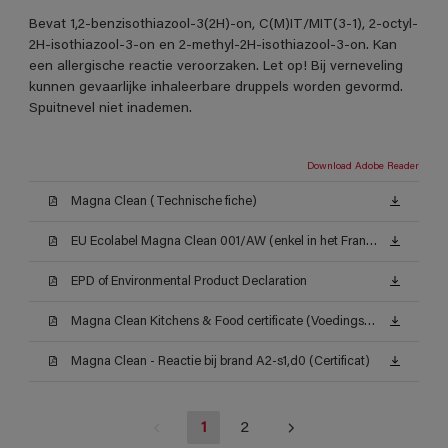
Bevat 1,2-benzisothiazool-3(2H)-on, C(M)IT/MIT(3-1), 2-octyl-
2H-isothiazool-3-on en 2-methyl-2H-isothiazool-3-on. Kan
een allergische reactie veroorzaken. Let op! Bij verneveling
kunnen gevaarlijke inhaleerbare druppels worden gevormd.
Spuitnevel niet inademen.
Download Adobe Reader
Magna Clean (Technische fiche)
EU Ecolabel Magna Clean 001/AW (enkel in het Frans beschikbaar)
EPD of Environmental Product Declaration
Magna Clean Kitchens & Food certificate (Voedingsattest ISEGA)
Magna Clean - Reactie bij brand A2-s1,d0 (Certificat)
1
2