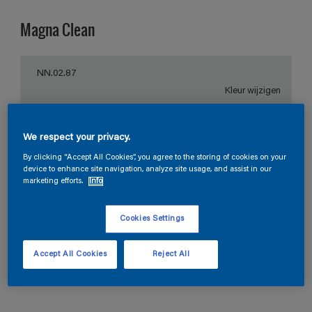
Magna Clean
NN.02.87
Kleur wijzigen
Verpakkingsgrootte
We respect your privacy.
1 L
2,5 L
10 L
By clicking “Accept All Cookies”, you agree to the storing of cookies on your
device to enhance site navigation, analyze site usage, and assist in our
marketing efforts.
Info
Aantal
Verfcalculator
Bereken
Cookies Settings
Accept All Cookies
Reject All
Vind een verkooppunt