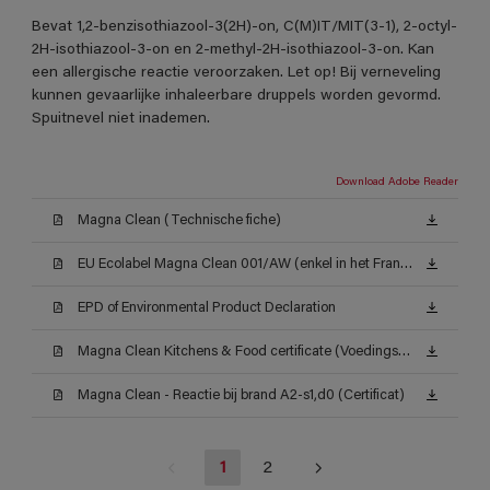
Bevat 1,2-benzisothiazool-3(2H)-on, C(M)IT/MIT(3-1), 2-octyl-
2H-isothiazool-3-on en 2-methyl-2H-isothiazool-3-on. Kan
een allergische reactie veroorzaken. Let op! Bij verneveling
kunnen gevaarlijke inhaleerbare druppels worden gevormd.
Spuitnevel niet inademen.
Download Adobe Reader
Magna Clean (Technische fiche)
EU Ecolabel Magna Clean 001/AW (enkel in het Frans beschikbaar)
EPD of Environmental Product Declaration
Magna Clean Kitchens & Food certificate (Voedingsattest ISEGA)
Magna Clean - Reactie bij brand A2-s1,d0 (Certificat)
1
2