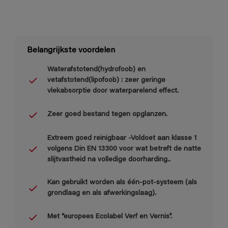
Belangrijkste voordelen
Waterafstotend(hydrofoob) en
vetafstotend(lipofoob) : zeer geringe
vlekabsorptie door waterparelend effect.
Zeer goed bestand tegen opglanzen.
Extreem goed reinigbaar -Voldoet aan klasse 1
volgens Din EN 13300 voor wat betreft de natte
slijtvastheid na volledige doorharding..
Kan gebruikt worden als één-pot-systeem (als
grondlaag en als afwerkingslaag).
Met “europees Ecolabel Verf en Vernis”.