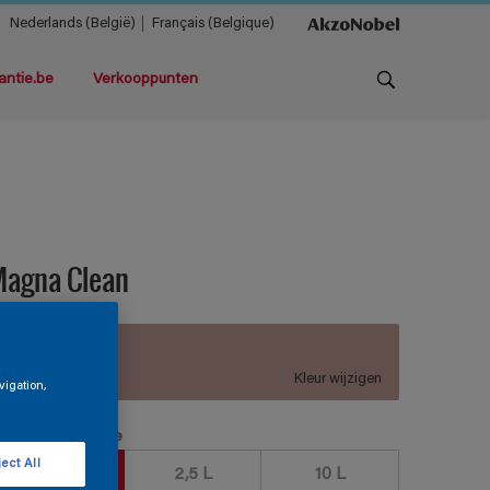
Nederlands (België)
Français (Belgique)
antie.be
Verkooppunten
Magna Clean
B9.10.61
Kleur wijzigen
vigation,
erpakkingsgrootte
ect All
1 L
2,5 L
10 L