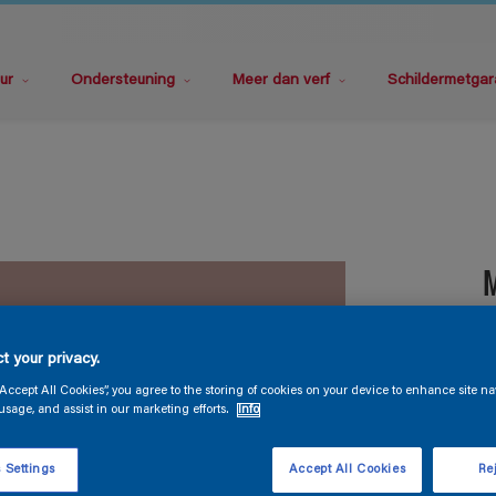
ur
Ondersteuning
Meer dan verf
Schildermetgar
t your privacy.
“Accept All Cookies”, you agree to the storing of cookies on your device to enhance site na
usage, and assist in our marketing efforts.
Info
V
 Settings
Accept All Cookies
Rej