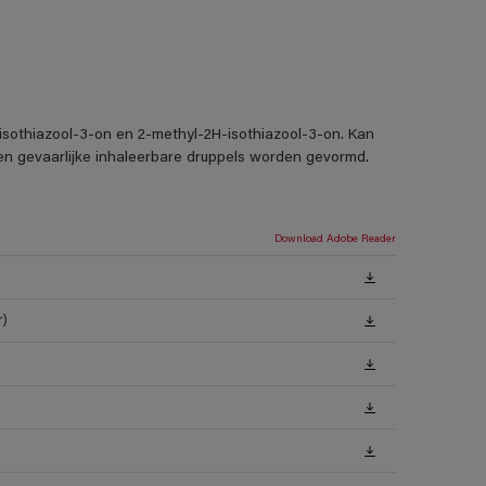
-isothiazool-3-on en 2-methyl-2H-isothiazool-3-on. Kan
nen gevaarlijke inhaleerbare druppels worden gevormd.
Download Adobe Reader
r)