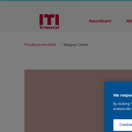
Assortiment
Kle
Productoverzicht
Magna Clean
We respec
By clicking 
analyze site 
Cookies