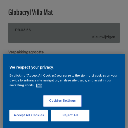
Globacryl Villa Mat
P8.03.56
Kleur wijzigen
Verpakkingsgrootte
5 L
10 L
We respect your privacy.
By clicking “Accept All Cookies”, you agree to the storing of cookies on your
Aantal
Verfcalculator
device to enhance site navigation, analyze site usage, and assist in our
marketing efforts.
Info
Bereken
Cookies Settings
Vind een verkooppunt
Accept All Cookies
Reject All