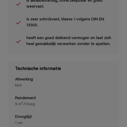
is alkalibestendig, onverzeepbaar en goed
weervast.
is zeer schrobvast, klasse 1 volgens DIN EN
13300.
heeft een goed dekkend vermogen en laat zich
heel gemakkelijk verwerken zonder te spatten.
Technische informatie
Afwerking
Mat
Rendement
9 m²/l/laag
Droogtijd
1 uur