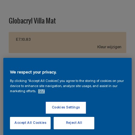
Globacryl Villa Mat
E7.10.83
Kleur wijzigen
Verpakkingsgrootte
We respect your privacy.
5 L
10 L
By clicking “Accept All Cookies”, you agree to the storing of cookies on your
device to enhance site navigation, analyze site usage, and assist in our
Aantal
Verfcalculator
marketing efforts.
Info
Bereken
Cookies Settings
Vind een verkooppunt
Accept All Cookies
Reject All