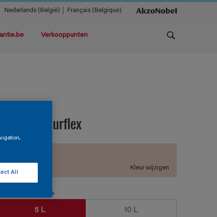
Nederlands (België)
Français (Belgique)
antie.be
Verkooppunten
lobacryl Murflex
vigation,
D1.06.82
Kleur wijzigen
ect All
erpakkingsgrootte
5 L
10 L