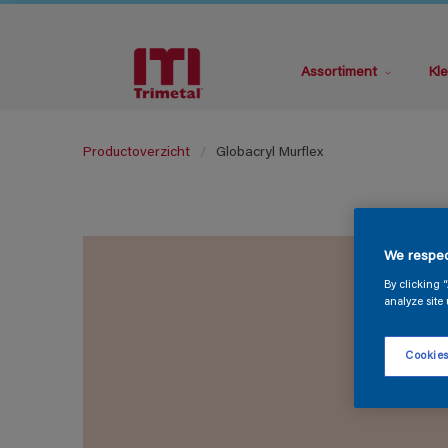
Assortiment
Kle
Productoverzicht
Globacryl Murflex
We respec
By clicking 
analyze site 
Cookies