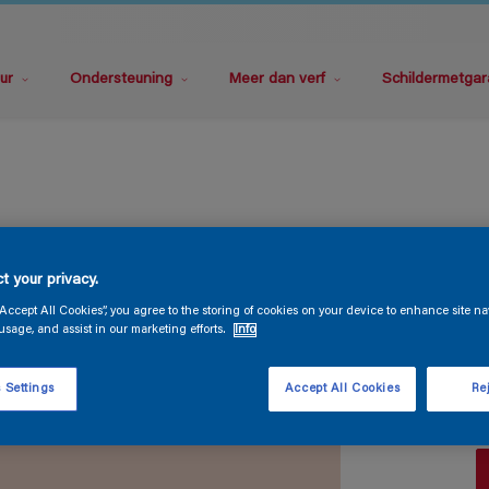
ur
Ondersteuning
Meer dan verf
Schildermetgar
G
t your privacy.
“Accept All Cookies”, you agree to the storing of cookies on your device to enhance site na
usage, and assist in our marketing efforts.
Info
 Settings
Accept All Cookies
Rej
V