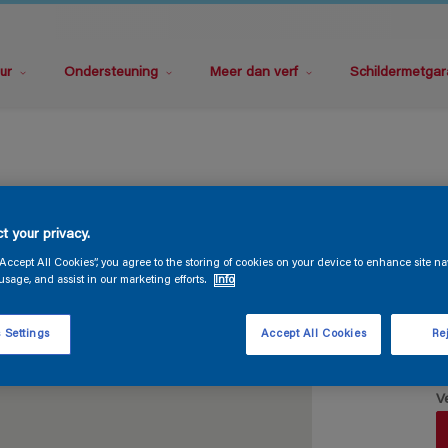
ur
Ondersteuning
Meer dan verf
Schildermetgar
t your privacy.
D
“Accept All Cookies”, you agree to the storing of cookies on your device to enhance site na
usage, and assist in our marketing efforts.
Info
 Settings
Accept All Cookies
Rej
V