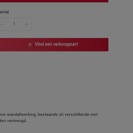
antal
Vind een verkooppunt
ieve wandafwerking, bestaande uit verschillende met
rden vermengd.