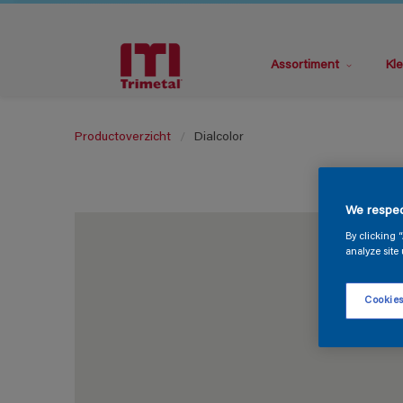
Assortiment
Kle
Productoverzicht
Dialcolor
We respec
By clicking 
analyze site 
Cookies