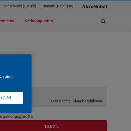
Nederlands (België)
Français (Belgique)
antie.be
Verkooppunten
ialcolor
vigation,
Wit
ect All
Er is slechts 1 kleur beschikbaar
erpakkingsgrootte
15,52 L