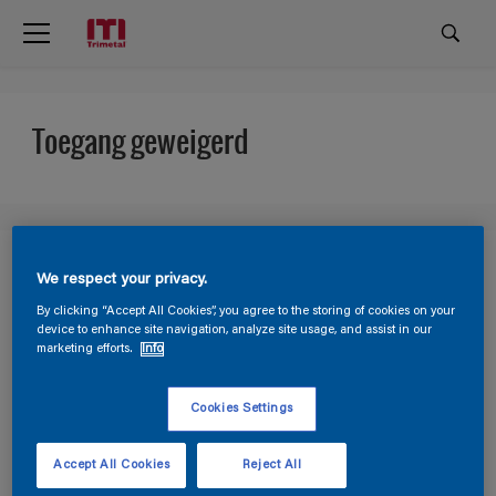
Toegang geweigerd
Meld je aan voor onze nieuwsbrief
We respect your privacy.
By clicking “Accept All Cookies”, you agree to the storing of cookies on your
device to enhance site navigation, analyze site usage, and assist in our
marketing efforts.
Info
Ontvang het laatste nieuws over onze producten,
diensten en wat er speelt in de schilderswereld
Cookies Settings
Accept All Cookies
Reject All