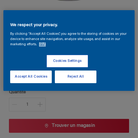
Permaline Primer
We respect your privacy.
By clicking “Accept All Cookies”, you agree to the storing of cookies on your
device to enhance site navigation, analyze site usage, and assist in our
TDG3-061 / G9.03.88
marketing efforts.
Info
Changer de couleur
Cookies Settings
Taille de l’emballage
1 L
2,5 L
Accept All Cookies
Reject All
Quantité
Trouver un magasin