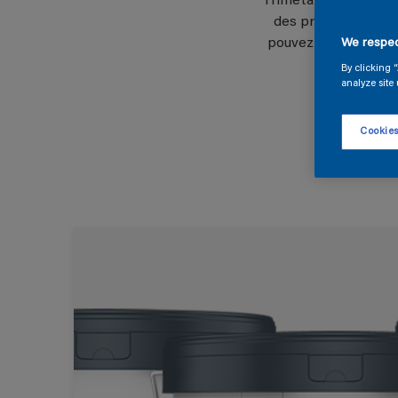
Trimetal travaille en
des produits durab
pouvez ainsi toujour
We respec
By clicking 
analyze site 
Cookies