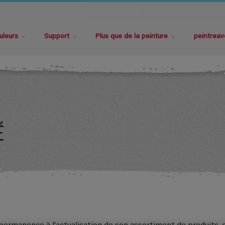
uleurs
Support
Plus que de la peinture
peintreav
É