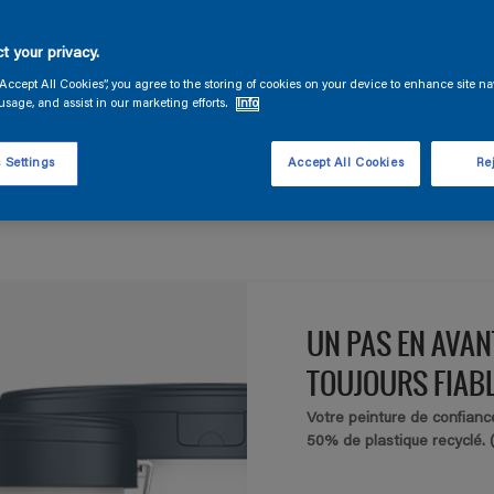
 permanence à l'actualisation de son assortiment de produits,
les et sur une gamme principalement en phase aqueuse. En tan
s proposer une offre durable à votre client, sans faire de conces
t your privacy.
Nous vivons avec notre temps !
“Accept All Cookies”, you agree to the storing of cookies on your device to enhance site na
usage, and assist in our marketing efforts.
Info
 Settings
Accept All Cookies
Rej
Allegations Environnementales
UN PAS EN AVAN
TOUJOURS FIAB
Votre peinture de confianc
50% de plastique recyclé. 