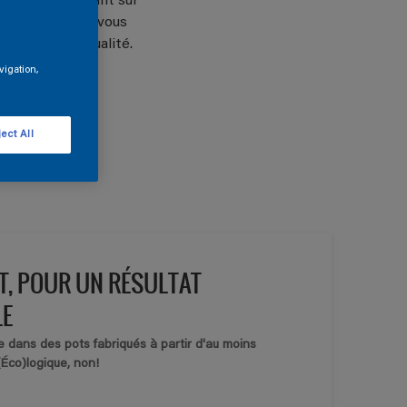
 en se concentrant sur
t que peintre, vous
sions sur la qualité.
vigation,
ect All
T, POUR UN RÉSULTAT
LE
e dans des pots fabriqués à partir d'au moins
(Éco)logique, non!