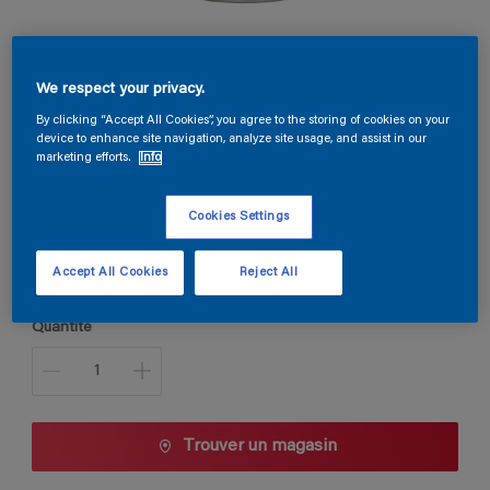
Permaline Primer
We respect your privacy.
By clicking “Accept All Cookies”, you agree to the storing of cookies on your
device to enhance site navigation, analyze site usage, and assist in our
A0.41.28
marketing efforts.
Info
Changer de couleur
Cookies Settings
Taille de l’emballage
1 L
2,5 L
Accept All Cookies
Reject All
Quantité
Trouver un magasin