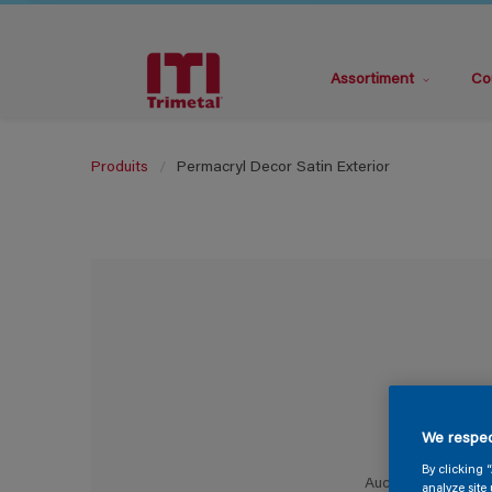
Assortiment
Co
Produits
Permacryl Decor Satin Exterior
We respec
By clicking 
Aucune couleur sé
analyze site 