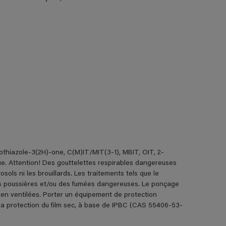
sothiazole-3(2H)-one, C(M)IT/MIT(3-1), MBIT, OIT, 2-
ue. Attention! Des gouttelettes respirables dangereuses
sols ni les brouillards. Les traitements tels que le
des poussières et/ou des fumées dangereuses. Le ponçage
bien ventilées. Porter un équipement de protection
la protection du film sec, à base de IPBC (CAS 55406-53-