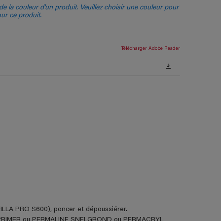
e la couleur d'un produit. Veuillez choisir une couleur pour
our ce produit.
Télécharger Adobe Reader
FILLA PRO S600), poncer et dépoussiérer.
ALINE PRIMER ou PERMALINE SNELGROND ou PERMACRYL