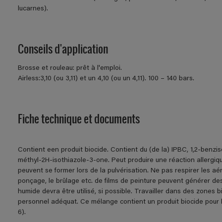
lucarnes).
Conseils d'application
Brosse et rouleau: prêt à l'emploi.
Airless:3,10 (ou 3,11) et un 4,10 (ou un 4,11). 100 – 140 bars.
Fiche technique et documents
Contient een produit biocide. Contient du (de la) IPBC, 1,2-benzi
méthyl-2H-isothiazole-3-one. Peut produire une réaction allergiq
peuvent se former lors de la pulvérisation. Ne pas respirer les aéro
ponçage, le brûlage etc. de films de peinture peuvent générer 
humide devra être utilisé, si possible. Travailler dans des zones 
personnel adéquat. Ce mélange contient un produit biocide pour 
6).