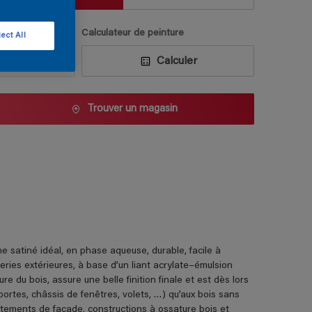
uantité
Calculateur de peinture
ect All
Calculer
Trouver un magasin
tiné idéal, en phase aqueuse, durable, facile à
series extérieures, à base d’un liant acrylate–émulsion
 du bois, assure une belle finition finale et est dès lors
portes, châssis de fenêtres, volets, …) qu’aux bois sans
êtements de façade, constructions à ossature bois et