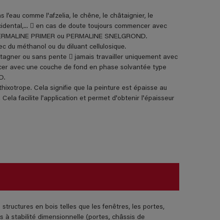
l’eau comme l'afzelia, le chêne, le châtaignier, le
ccidental,...  en cas de doute toujours commencer avec
u PERMALINE PRIMER ou PERMALINE SNELGROND.
c du méthanol ou du diluant cellulosique.
 stagner ou sans pente  jamais travailler uniquement avec
 avec une couche de fond en phase solvantée type
D.
trope. Cela signifie que la peinture est épaisse au
Cela facilite l'application et permet d'obtenir l'épaisseur
structures en bois telles que les fenêtres, les portes,
s à stabilité dimensionnelle (portes, châssis de