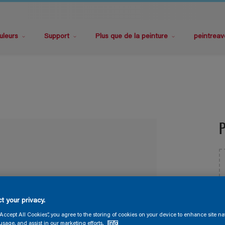
uleurs
Support
Plus que de la peinture
peintreav
P
t your privacy.
T
“Accept All Cookies”, you agree to the storing of cookies on your device to enhance site na
lectionnée
usage, and assist in our marketing efforts.
Info