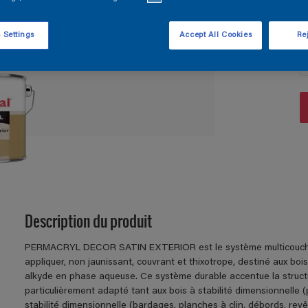
Q
 Settings
Accept All Cookies
Rej
Description du produit
PERMACRYL DECOR SATIN EXTERIOR est le système multicouche sa
appliquer, non jaunissant, couvrant et thixotrope, destiné aux boi
alkyde en phase aqueuse. Ce système durable accentue la structure
particulièrement adapté tant aux bois à stabilité dimensionnelle (
stabilité dimensionnelle (bardages, planches à clin, débords, rev