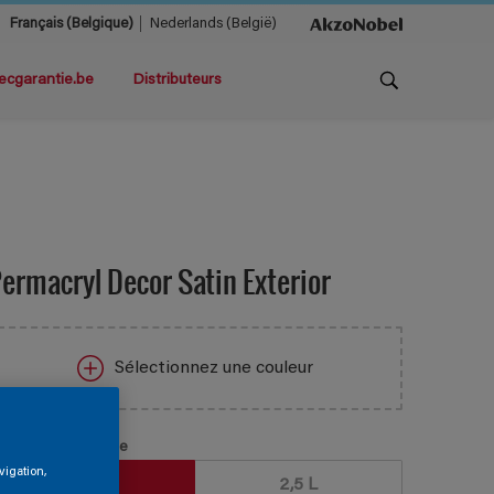
Français (Belgique)
Nederlands (België)
ecgarantie.be
Distributeurs
ermacryl Decor Satin Exterior
Sélectionnez une couleur
aille de l’emballage
vigation,
1 L
2,5 L