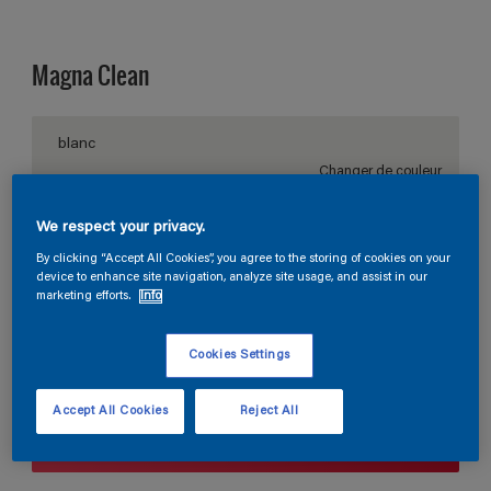
Magna Clean
blanc
Changer de couleur
We respect your privacy.
Taille de l’emballage
By clicking “Accept All Cookies”, you agree to the storing of cookies on your
1 L
2.5 L
10 L
device to enhance site navigation, analyze site usage, and assist in our
marketing efforts.
Info
Quantité
Calculateur de peinture
Cookies Settings
Calculer
Accept All Cookies
Reject All
Trouver un magasin