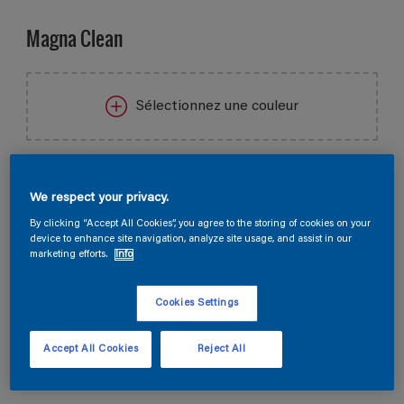
Magna Clean
Sélectionnez une couleur
Taille de l’emballage
We respect your privacy.
1 L
2.5 L
10 L
By clicking “Accept All Cookies”, you agree to the storing of cookies on your
device to enhance site navigation, analyze site usage, and assist in our
Quantité
Calculateur de peinture
marketing efforts.
Info
Calculer
Cookies Settings
Trouver un magasin
Accept All Cookies
Reject All