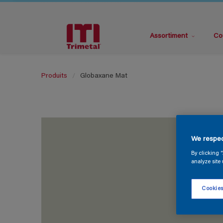
Assortiment
Co
Produits
Globaxane Mat
We respec
By clicking 
analyze site 
Cookies