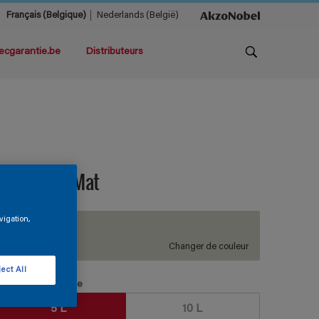
Français (Belgique)
Nederlands (België)
ecgarantie.be
Distributeurs
Globaxane Mat
vigation,
H6.04.79
Changer de couleur
ect All
aille de l’emballage
5 L
10 L