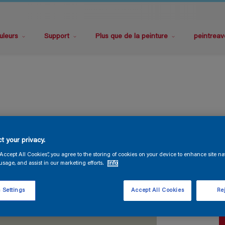
uleurs
Support
Plus que de la peinture
peintreav
t your privacy.
“Accept All Cookies”, you agree to the storing of cookies on your device to enhance site na
usage, and assist in our marketing efforts.
Info
 Settings
Accept All Cookies
Rej
T