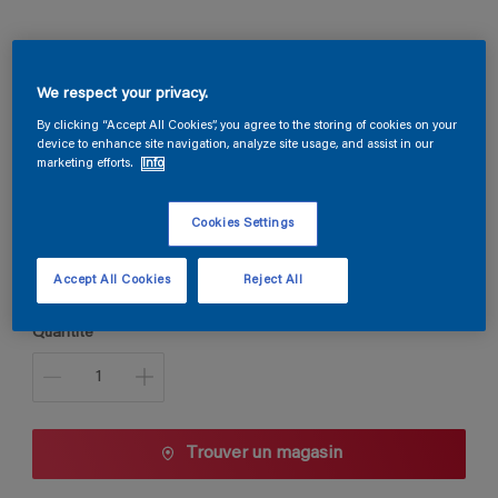
Globaxane Flex
We respect your privacy.
By clicking “Accept All Cookies”, you agree to the storing of cookies on your
device to enhance site navigation, analyze site usage, and assist in our
gris
marketing efforts.
Info
Changer de couleur
Cookies Settings
Taille de l’emballage
5 L
10 L
Accept All Cookies
Reject All
Quantité
Trouver un magasin