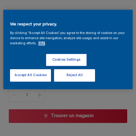
Globaxane Flex
We respect your privacy.
B0.03.84
By clicking “Accept All Cookies”, you agree to the storing of cookies on your
device to enhance site navigation, analyze site usage, and assist in our
Changer de couleur
marketing efforts.
Info
Taille de l’emballage
Cookies Settings
5 L
10 L
Accept All Cookies
Reject All
Quantité
Trouver un magasin