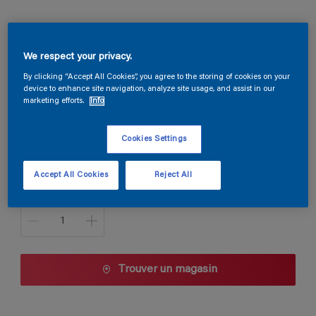
Globaxane Flex
We respect your privacy.
G4.07.77
By clicking “Accept All Cookies”, you agree to the storing of cookies on your
device to enhance site navigation, analyze site usage, and assist in our
Changer de couleur
marketing efforts.
Info
Taille de l’emballage
Cookies Settings
5 L
10 L
Accept All Cookies
Reject All
Quantité
Trouver un magasin