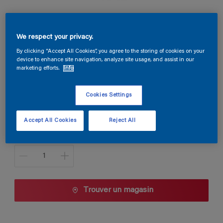
Globacryl Quartz
We respect your privacy.
By clicking “Accept All Cookies”, you agree to the storing of cookies on your
N7.08.73
device to enhance site navigation, analyze site usage, and assist in our
Changer de couleur
marketing efforts.
Info
Taille de l’emballage
Cookies Settings
10 L
Accept All Cookies
Reject All
Quantité
Trouver un magasin