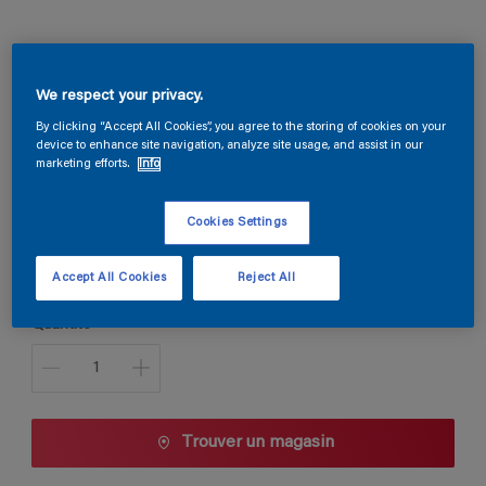
Globacryl Murflex
We respect your privacy.
By clicking “Accept All Cookies”, you agree to the storing of cookies on your
A3.03.82
device to enhance site navigation, analyze site usage, and assist in our
marketing efforts.
Info
Changer de couleur
Cookies Settings
Taille de l’emballage
5 L
10 L
Accept All Cookies
Reject All
Quantité
Trouver un magasin