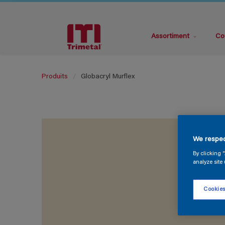
Assortiment
Co
Produits
Globacryl Murflex
We respec
By clicking 
analyze site 
Cookies