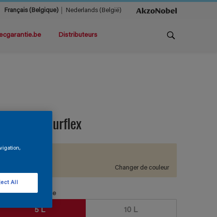
Français (Belgique)
Nederlands (België)
ecgarantie.be
Distributeurs
lobacryl Murflex
vigation,
F5.08.86
Changer de couleur
ect All
aille de l’emballage
5 L
10 L