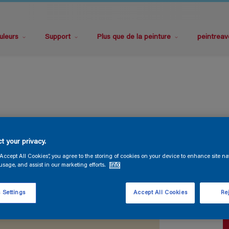
uleurs
Support
Plus que de la peinture
peintreav
G
t your privacy.
“Accept All Cookies”, you agree to the storing of cookies on your device to enhance site na
usage, and assist in our marketing efforts.
Info
 Settings
Accept All Cookies
Rej
T