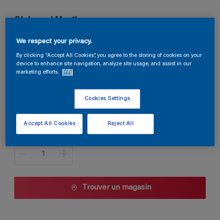
Globacryl Murflex
We respect your privacy.
G9.12.72
By clicking “Accept All Cookies”, you agree to the storing of cookies on your
Changer de couleur
device to enhance site navigation, analyze site usage, and assist in our
marketing efforts.
Info
Taille de l’emballage
Cookies Settings
5 L
10 L
Accept All Cookies
Reject All
Quantité
Trouver un magasin